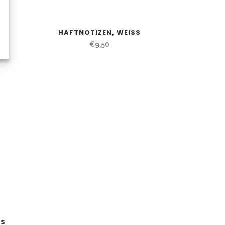
AU
HAFTNOTIZEN, WEISS
€
9,50
SS