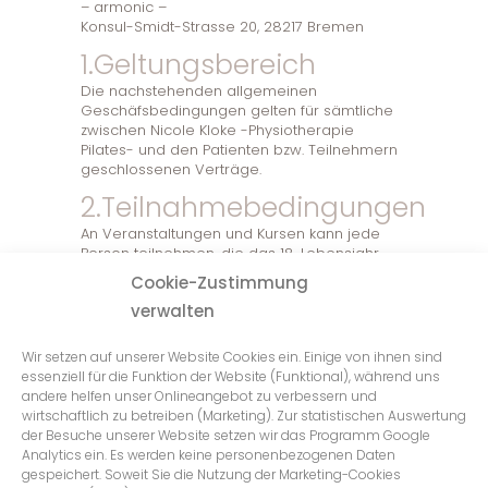
– armonic –
Konsul-Smidt-Strasse 20, 28217 Bremen
1.Geltungsbereich
Die nachstehenden allgemeinen
Geschäfsbedingungen gelten für sämtliche
zwischen Nicole Kloke -Physiotherapie
Pilates- und den Patienten bzw. Teilnehmern
geschlossenen Verträge.
2.Teilnahmebedingungen
An Veranstaltungen und Kursen kann jede
Person teilnehmen, die das 18. Lebensjahr
vollendet und die Teilnahmegebühr
Cookie-Zustimmung
entrichtet hat, sofern an ihrer Teilnahme
verwalten
keine Bedenken aus ärztlicher Sicht
bestehen. Patienten und Teilnehmer haben
Nicole Kloke -armonic- vor
Wir setzen auf unserer Website Cookies ein. Einige von ihnen sind
Inanspruchnahme der Leistung über etwaige
essenziell für die Funktion der Website (Funktional), während uns
Vorerkrankungen und/oder körperliche
andere helfen unser Onlineangebot zu verbessern und
Einschränkungen zu informieren.
wirtschaftlich zu betreiben (Marketing). Zur statistischen Auswertung
der Besuche unserer Website setzen wir das Programm Google
3.Zustandekommen des
Analytics ein. Es werden keine personenbezogenen Daten
Vertrags
gespeichert. Soweit Sie die Nutzung der Marketing-Cookies