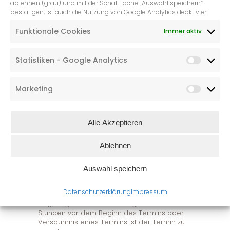
ablehnen (grau) und mit der Schaltfläche „Auswahl speichern“
Der Vertrag kommt durch Anmeldung des
bestätigen, ist auch die Nutzung von Google Analytics deaktiviert.
Patienten bzw. Teilnehmers und Bestätigung
der Anmeldung durch Nicole Kloke -armonic-
Funktionale Cookies
Immer aktiv
zu den vereinbarten Vergütungssätzen
zustande.
Statistiken - Google Analytics
4.Kündigungsfrist
Auf unbestimmte Zeit geschlossene Verträge
könnten von beiden Parteien mit einer Frist
Marketing
von 3 Monat zum Monatsende ohne Angabe
von Gründen ordentlich gekündigt werden.
Das Recht zur außerordentlichen Kündigung
Alle Akzeptieren
aus wichtigem Grund bleibt unberührt.
5.Absage und
Ablehnen
Versäumnis von
Einzelterminen
Auswahl speichern
Vereinbarte Termine können bis 24 Stunden
Datenschutzerklärung
Impressum
vor dem Beginn des Termins kostenfrei
abgesagt werden. Bei Absage kürzer als 24
Stunden vor dem Beginn des Termins oder
Versäumnis eines Termins ist der Termin zu