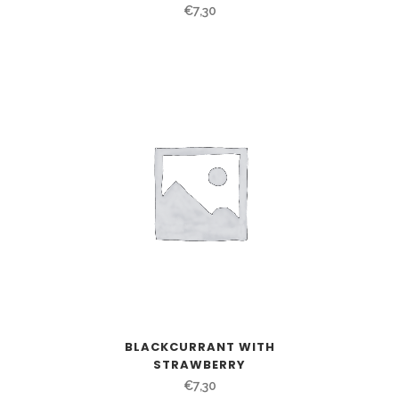
€
7,30
BLACKCURRANT WITH
STRAWBERRY
€
7,30