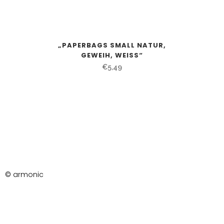
„PAPERBAGS SMALL NATUR,
GEWEIH, WEISS“
€
5,49
© armonic
AGB
Datenschutzerklärung
Impressum