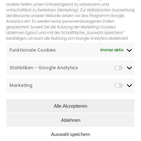
andere helfen unser Onlineangebot zu verbessern und
wirtschaftlich zu betreiben (Marketing). Zur statistischen Auswertung
der Besuche unserer Website setzen wir das Programm Google
Analytics ein. Es werden keine personenbezogenen Daten
gespeichert. Soweit Sie die Nutzung der Marketing-Cookies
ablehnen (grau) und mit der Schaltfläche „Auswahl speichern“
bestätigen, ist auch die Nutzung von Google Analytics deaktiviert.
POSTKARTE QUER,
WEIHNACHTSMARKT BEDEUTET,
Funktionale Cookies
Immer aktiv
GLÜHWEIN TRINKEN, BIS MAN DIE
SACHEN AUS FILZ GANZ TOLL
FINDET!
Statistiken - Google Analytics
€
1,50
Marketing
Alle Akzeptieren
Ablehnen
Auswahl speichern