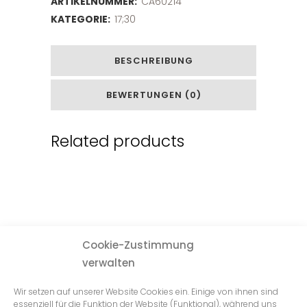
ARTIKELNUMMER:
CA60214
KATEGORIE:
17;30
BESCHREIBUNG
BEWERTUNGEN (0)
Related products
Cookie-Zustimmung
verwalten
Wir setzen auf unserer Website Cookies ein. Einige von ihnen sind
essenziell für die Funktion der Website (Funktional), während uns