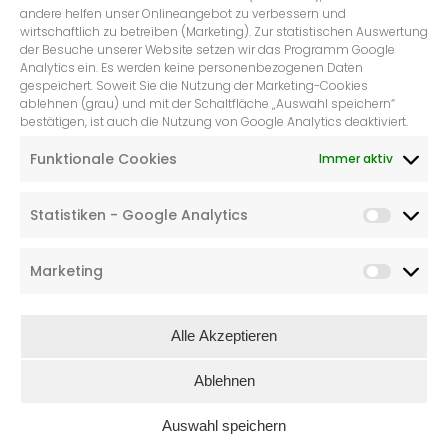
andere helfen unser Onlineangebot zu verbessern und
wirtschaftlich zu betreiben (Marketing). Zur statistischen Auswertung
der Besuche unserer Website setzen wir das Programm Google
Analytics ein. Es werden keine personenbezogenen Daten
gespeichert. Soweit Sie die Nutzung der Marketing-Cookies
ablehnen (grau) und mit der Schaltfläche „Auswahl speichern“
POSTKARTE HOCH,
bestätigen, ist auch die Nutzung von Google Analytics deaktiviert.
WEIHNACHTSFAZIT: WÜRD‘ ICH IN
EINEM LEBKUCHENHAUS LEBEN,
Funktionale Cookies
Immer aktiv
WÄRE ICH NACH 1 STUNDE & 11
MINUTEN OBDACHLOS
Statistiken - Google Analytics
€
1,50
Marketing
Alle Akzeptieren
Ablehnen
Auswahl speichern