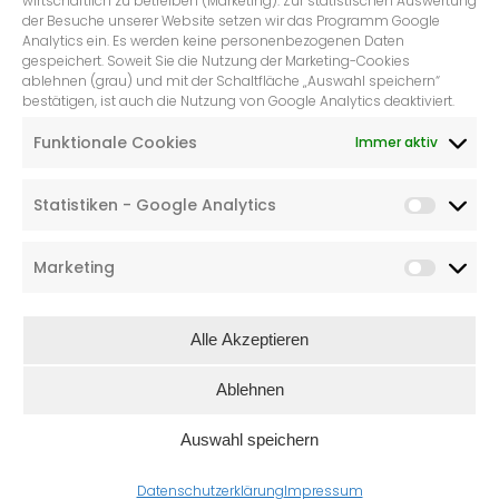
wirtschaftlich zu betreiben (Marketing). Zur statistischen Auswertung
der Besuche unserer Website setzen wir das Programm Google
Analytics ein. Es werden keine personenbezogenen Daten
gespeichert. Soweit Sie die Nutzung der Marketing-Cookies
POSTKARTE QUER, WENN ICH EINEN
ablehnen (grau) und mit der Schaltfläche „Auswahl speichern“
WEINBERG HÄTTE, WÜRDE ICH IHN
bestätigen, ist auch die Nutzung von Google Analytics deaktiviert.
„HANG ZUM ALKOHOL“ NENNEN!
Funktionale Cookies
Immer aktiv
€
1,50
Statistiken - Google Analytics
Marketing
Alle Akzeptieren
Ablehnen
Auswahl speichern
Datenschutzerklärung
Impressum